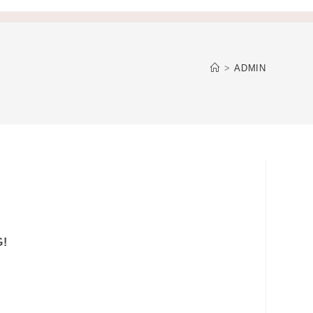
>
ADMIN
G!